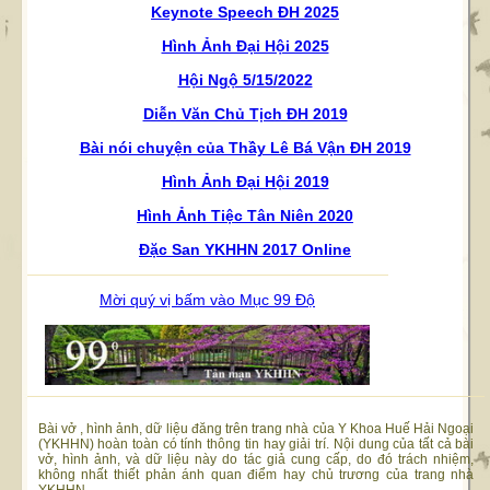
Keynote Speech ĐH 2025
Hình Ảnh Đại Hội 2025
Hội Ngộ 5/15/2022
Diễn Văn Chủ Tịch ĐH 2019
Bài nói chuyện của Thầy Lê Bá Vận ĐH 2019
Hình Ảnh Đại Hội 2019
Hình Ảnh Tiệc Tân Niên 2020
Đặc San YKHHN 2017 Online
Mời quý vị bấm vào Mục 99 Độ
Bài vở , hình ảnh, dữ liệu đăng trên trang nhà của Y Khoa Huế Hải Ngoại
(YKHHN) hoàn toàn có tính thông tin hay giải trí. Nội dung của tất cả bài
vở, hình ảnh, và dữ liệu này do tác giả cung cấp, do đó trách nhiệm,
không nhất thiết phản ánh quan điểm hay chủ trương của trang nhà
YKHHN.