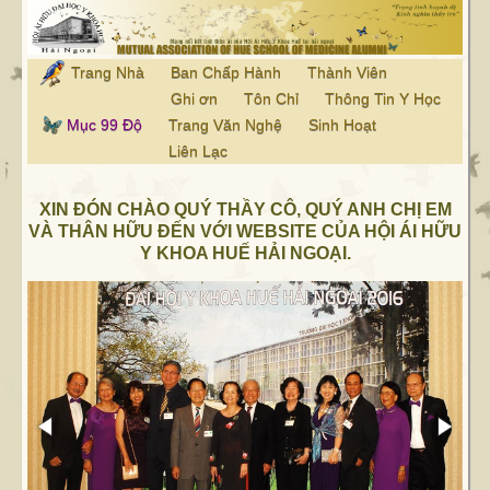
Trang Nhà
Ban Chấp Hành
Thành Viên
Ghi ơn
Tôn Chỉ
Thông Tin Y Học
Mục 99 Độ
Trang Văn Nghệ
Sinh Hoạt
Liên Lạc
XIN ĐÓN CHÀO QUÝ THẦY CÔ, QUÝ ANH CHỊ EM
VÀ THÂN HỮU ĐẾN VỚI WEBSITE CỦA HỘI ÁI HỮU
Y KHOA HUẾ HẢI NGOẠI.